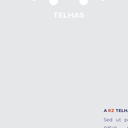
TELHAS
A
RZ
TELH
Sed ut pe
natus e