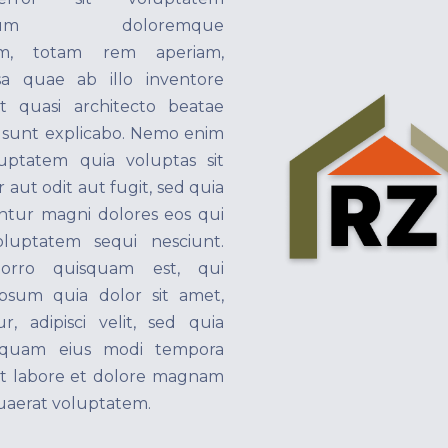
ntium doloremque
um, totam rem aperiam,
a quae ab illo inventore
 et quasi architecto beatae
a sunt explicabo. Nemo enim
uptatem quia voluptas sit
 aut odit aut fugit, sed quia
tur magni dolores eos qui
oluptatem sequi nesciunt.
orro quisquam est, qui
psum quia dolor sit amet,
r, adipisci velit, sed quia
quam eius modi tempora
ut labore et dolore magnam
uaerat voluptatem.