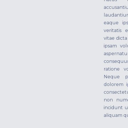
accusa
laudanti
eaque ips
veritatis
vitae dict
ipsam vol
aspernatur
consequun
ratione v
Neque p
dolorem i
consectetu
non num
incidunt 
aliquam q