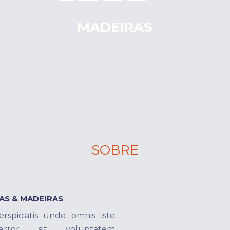
MADEIRAS
SOBRE
AS & MADEIRAS
rspiciatis unde omnis iste
rror sit voluptatem